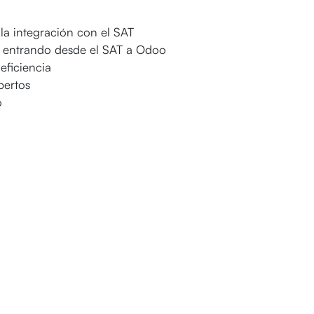
la integración con el SAT
as entrando desde el SAT a Odoo
eficiencia
pertos
o
trativos
plementarlo
s de facturas SAT
s 11 AM (hora CDMX)
s horas antes del evento)
dador de BNODO