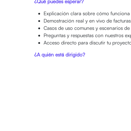
¿Qué puedes esperar?
Explicación clara sobre cómo funciona 
Demostración real y en vivo de factur
Casos de uso comunes y escenarios de 
Preguntas y respuestas con nuestros ex
Acceso directo para discutir tu proyect
¿A quién está dirigido?
Contadores y responsables de finanzas
Directores generales y gerentes adminis
Empresas que usan Odoo o planean im
Firmas que procesan grandes volúmene
Fecha y hora:
4 de noviembre de 2025 a la
Modalidad:
En línea (recibirás el enlace una
Organiza:
Wayakna | Odoo Partner & Fun