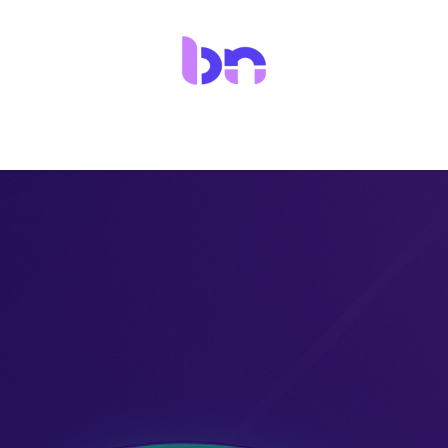
950
nicio
Tienda
Nuestros conectores
Ayuda
Conócenos