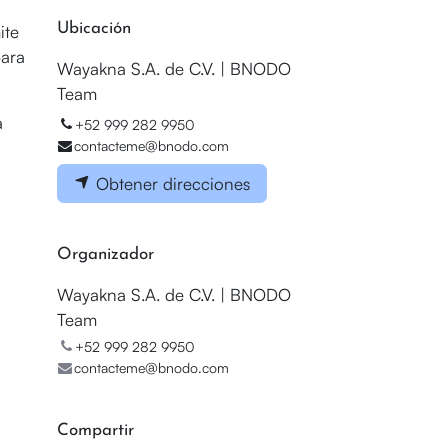
Ubicación
ite
para
Wayakna S.A. de C.V. | BNODO
Team
a
+52 999 282 9950
contacteme@bnodo.com
Obtener direcciones
Organizador
Wayakna S.A. de C.V. | BNODO
Team
+52 999 282 9950
contacteme@bnodo.com
Compartir