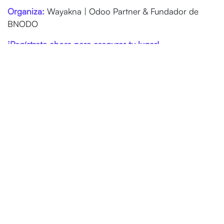
Organiza:
Wayakna | Odoo Partner & Fundador de
BNODO
¡Regístrate ahora para asegurar tu lugar!
Información del evento
Ubicación
Wayakna S.A. de C.V. | BNODO Team
+52 999 282 9950
contacteme@bnodo.com
Obtener direcciones
Organizador