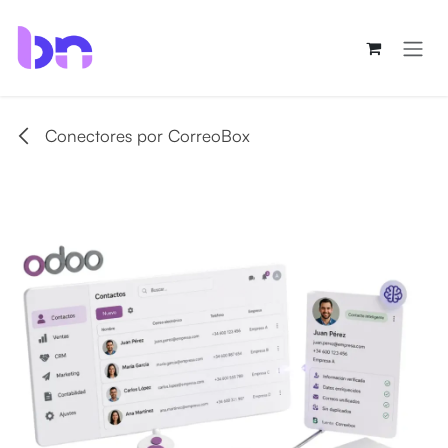
Ir al contenido
Conectores por CorreoBox