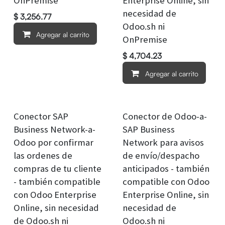
OnPremise
Enterprise Online, sin
necesidad de
$
3,256.77
Odoo.sh ni
Agregar al carrito
OnPremise
$
4,704.23
Agregar al carrito
Conector SAP
Conector de Odoo-a-
Business Network-a-
SAP Business
Odoo por confirmar
Network para avisos
las ordenes de
de envío/despacho
compras de tu cliente
anticipados - también
- también compatible
compatible con Odoo
con Odoo Enterprise
Enterprise Online, sin
Online, sin necesidad
necesidad de
de Odoo.sh ni
Odoo.sh ni