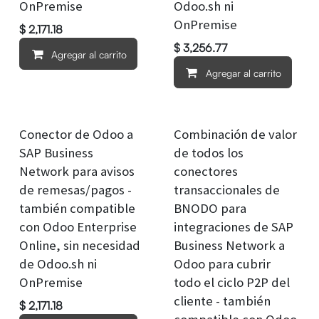
OnPremise
Odoo.sh ni
OnPremise
$
2,171.18
$
3,256.77
Agregar al carrito
Agregar al carrito
Conector de Odoo a
Combinación de valor
SAP Business
de todos los
Network para avisos
conectores
de remesas/pagos -
transaccionales de
también compatible
BNODO para
con Odoo Enterprise
integraciones de SAP
Online, sin necesidad
Business Network a
de Odoo.sh ni
Odoo para cubrir
OnPremise
todo el ciclo P2P del
cliente - también
$
2,171.18